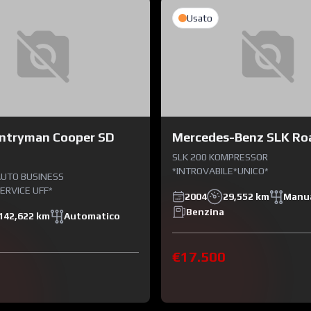
Usato
untryman Cooper SD
Mercedes-Benz SLK Ro
SLK 200 KOMPRESSOR
*INTROVABILE*UNICO*
 AUTO BUSINESS
ERVICE UFF*
2004
29,552 km
Manu
Benzina
142,622 km
Automatico
€17.500
0