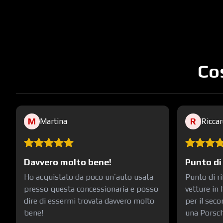
Cos
M
R
Martina
Ricca
Davvero molto bene!
Punto di
Ho acquistato da poco un’auto usata
Punto di ri
presso questa concessionaria e posso
vetture in 
dire di essermi trovata davvero molto
per il sec
bene!
una Porsche