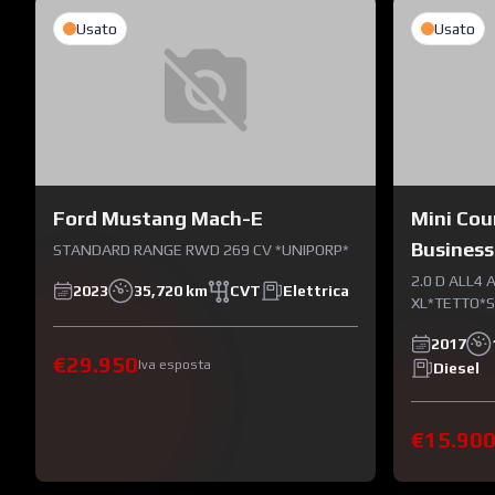
Usato
Usato
Ford Mustang Mach-E
Mini Co
Business
STANDARD RANGE RWD 269 CV *UNIPORP*
2.0 D ALL4
2023
35,720 km
CVT
Elettrica
XL*TETTO*S
2017
€29.950
Iva esposta
Diesel
€15.90