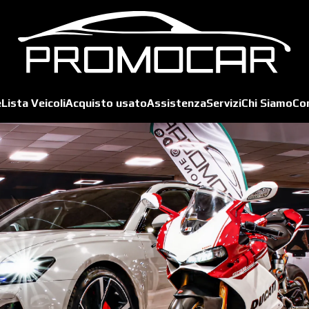
e
Lista Veicoli
Acquisto usato
Assistenza
Servizi
Chi Siamo
Co